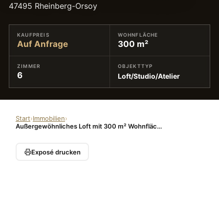
47495 Rheinberg-Orsoy
KAUFPREIS
WOHNFLÄCHE
Auf Anfrage
300 m²
ZIMMER
OBJEKTTYP
6
Loft/Studio/Atelier
Start
›
Immobilien
›
Außergewöhnliches Loft mit 300 m² Wohnfläche und individueller Raumgestaltung – 6 bis 8 Zimmer
Exposé drucken