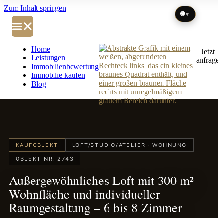
Zum Inhalt springen
🌐
▼
Home
Jetzt
Leistungen
anfrag
Immobilienbewertung
Immobilie kaufen
Blog
KAUFOBJEKT
LOFT/STUDIO/ATELIER · WOHNUNG
OBJEKT-NR. 2743
Außergewöhnliches Loft mit 300 m²
Wohnfläche und individueller
Raumgestaltung – 6 bis 8 Zimmer