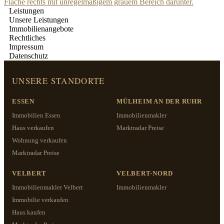
Leistungen
Unsere Leistungen
Immobilienangebote
Rechtliches
Impressum
Datenschutz
UNSERE STANDORTE
ESSEN
MÜLHEIM AN DER RUHR
Immobilien Essen
Immobilienmakler
Haus verkaufen
Marktradar Preise
Wohnung verkaufen
Marktradar Preise
VELBERT
VELBERT-NORD
Immobilienmakler Velbert
Immobilienmakler
Immobilie verkaufen
Haus kaufen