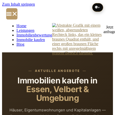
Zum Inhalt springen
🌐
▼
Home
Jetzt
Leistungen
anfrag
Immobilienbewertung
Immobilie kaufen
Blog
AKTUELLE ANGEBOTE
Immobilien kaufen in
Essen, Velbert &
Umgebung
Häuser, Eigentumswohnungen und Kapitalanlagen —