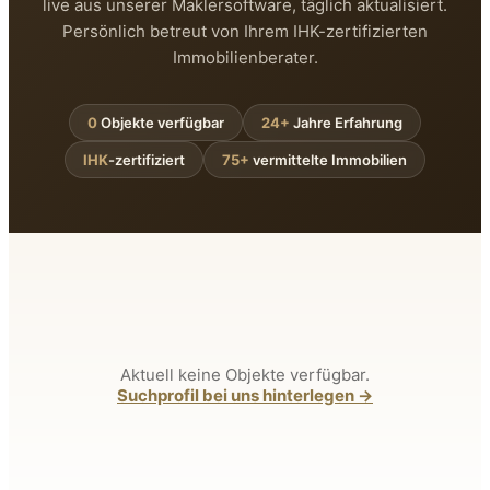
live aus unserer Maklersoftware, täglich aktualisiert.
Persönlich betreut von Ihrem IHK-zertifizierten
Immobilienberater.
0
Objekte verfügbar
24+
Jahre Erfahrung
IHK
-zertifiziert
75+
vermittelte Immobilien
Aktuell keine Objekte verfügbar.
Suchprofil bei uns hinterlegen →