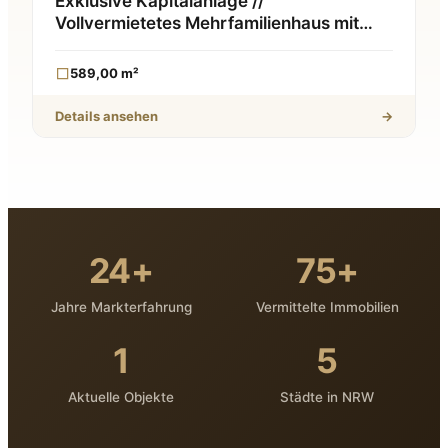
Exklusive Kapitalanlage //
Vollvermietetes Mehrfamilienhaus mit
Aufzug & Top-Rendite
589,00 m²
Details ansehen
→
24+
75+
Jahre Markterfahrung
Vermittelte Immobilien
1
5
Aktuelle Objekte
Städte in NRW