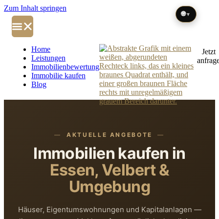
Zum Inhalt springen
🌐
▼
Home
Jetzt
Leistungen
anfrag
Immobilienbewertung
Immobilie kaufen
Blog
AKTUELLE ANGEBOTE
Immobilien kaufen in
Essen, Velbert &
Umgebung
Häuser, Eigentumswohnungen und Kapitalanlagen —