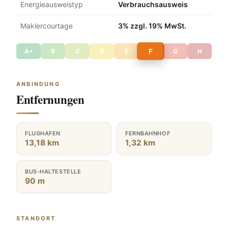
Energieausweistyp
Verbrauchsausweis
Maklercourtage
3% zzgl. 19% MwSt.
F
A+
B
C
D
E
G
H
ANBINDUNG
Entfernungen
FLUGHAFEN
FERNBAHNHOF
13,18 km
1,32 km
BUS-HALTESTELLE
90 m
STANDORT