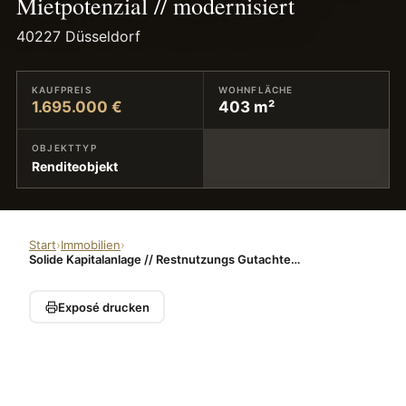
Mietpotenzial // modernisiert
40227 Düsseldorf
KAUFPREIS
WOHNFLÄCHE
1.695.000 €
403 m²
OBJEKTTYP
Renditeobjekt
Start
›
Immobilien
›
Solide Kapitalanlage // Restnutzungs Gutachten 17J. // aufsteigendes Mietpotenzial // modernisiert
Exposé drucken