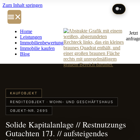
Zum Inhalt springen
🌐
▼
Home
Jetzt
Leistungen
anfrag
Immobilienbewertung
Immobilie kaufen
Blog
KAUFOBJEKT
RENDITEOBJEKT · WOHN- UND GESCHÄFTSHAUS
OBJEKT-NR. 2695
Solide Kapitalanlage // Restnutzungs
Gutachten 17J. // aufsteigendes